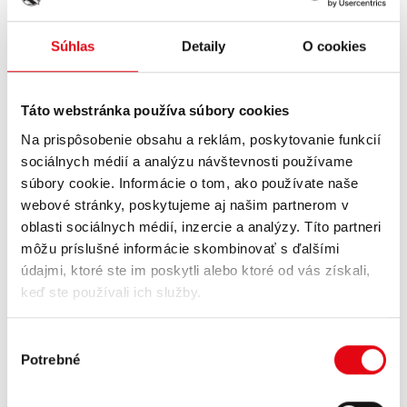
Súhlas
Detaily
O cookies
Táto webstránka používa súbory cookies
Na prispôsobenie obsahu a reklám, poskytovanie funkcií
POPIS
ENERGETICKÁ TABUĽKA
ZLOŽENIE
sociálnych médií a analýzu návštevnosti používame
súbory cookie. Informácie o tom, ako používate naše
Nová ľadová káva zameraná na
webové stránky, poskytujeme aj našim partnerom v
zmysly:
HELL ICE COFFEE Choco-
oblasti sociálnych médií, inzercie a analýzy. Títo partneri
Raspberry
môžu príslušné informácie skombinovať s ďalšími
údajmi, ktoré ste im poskytli alebo ktoré od vás získali,
Hlboké, čokoládové tóny
tmavej čokolády
sa stretávajú so
sviežou
keď ste používali ich služby.
ovocnosťou maliny
v najnovšej
bezlaktózovej
ľadovej káve
Choco-
Raspberry
. Krémový kávový základ, jemná čokoládová harmónia a
Výber
svieži malinový charakter. To všetko v jednom dúšku – moderné a
Potrebné
súhlasu
pôžitkárske zároveň.
Určené pre tých, ktorí hľadajú výnimočné, výrazné kombinácie a