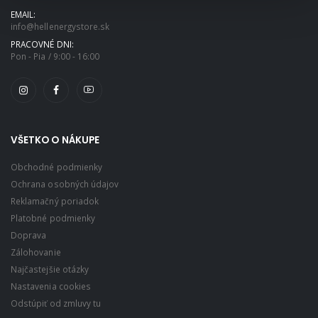
EMAIL:
info@hellenergystore.sk
PRACOVNÉ DNI:
Pon - Pia / 9:00 - 16:00
VŠETKO O NÁKUPE
Obchodné podmienky
Ochrana osobných údajov
Reklamačný poriadok
Platobné podmienky
Doprava
Zálohovanie
Najčastejšie otázky
Nastavenia cookies
Odstúpiť od zmluvy tu