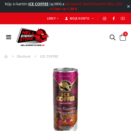
Kúp si kartón
ICE COFFEE
(aj MIX) a
dostaneš darček kartón HELL 250
ml
len za 1,99 €
LINKY
MOJE KONTO
0
Obchod
ICE COFFEE