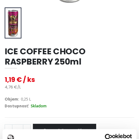
ICE COFFEE CHOCO
RASPBERRY 250ml
1,19 € / ks
4,76 €/L
Objem:
0,25 L
Dostupnosť:
Skladom
VLOŽIŤ DO KOŠÍKA