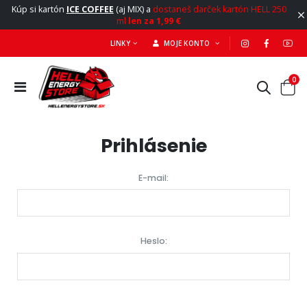
Kúp si kartón
ICE COFFEE
(aj MIX) a
dostaneš darček kartón HELL 250
ml
len za 1,99 €
LINKY
MOJE KONTO
0
Prihlásenie
E-mail:
Heslo: