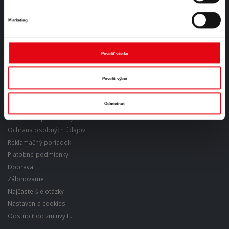
EMAIL:
info@hellenergystore.sk
Marketing
PRACOVNÉ DNI:
Pon - Pia / 9:00 - 16:00
Povoliť všetko
Povoliť výber
VŠETKO O NÁKUPE
Odmietnuť
Obchodné podmienky
Ochrana osobných údajov
Reklamačný poriadok
Platobné podmienky
Doprava
Zálohovanie
Najčastejšie otázky
Nastavenia cookies
Odstúpiť od zmluvy tu