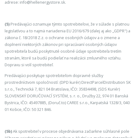
adrese: info@hellenergystore.sk.
(5)
Predávajúci oznamuje týmto spotrebiteľovi, že v súlade s platnou
legislatívou a to najmä nariadenia EU 2016/679 (ďalej aj ako „GDPR") a
zákona č. 18/2018 Z.z. o ochrane osobných údajov a o zmene a
doplnení niektorých zákonov pri spracúvaní osobných údajov
spotrebiteľa budú poskytnuté osobné údaje spotrebiteľa tretím
stranám, ktoré sa budú podieľať na realizácii zmluvného vzťahu.
Dopravu si volí spotrebiteľ.
Predávajúci poskytuje spotrebiteľom dopravné služby
prostredníctvom spoločností: (DPD kurér) DirectParcelDistribution SK
s.r.o., Technická 7, 821 04 Bratislava, IČO: 35834498, (SDS Kuriér)
SLOVENSKÝ DORUČOVACÍ SYSTÉM, s. r. o., Družby 22, 974 01 Banská
Bystrica, IČO: 45497885, (Doruč.to) CAREE s.r.o., Karpatská 1328/3, 040
01 Košice, IČO: 50 321 846.
(5b)
Ak spotrebiteľ v procese objednávania začiarkne súhlasné pole