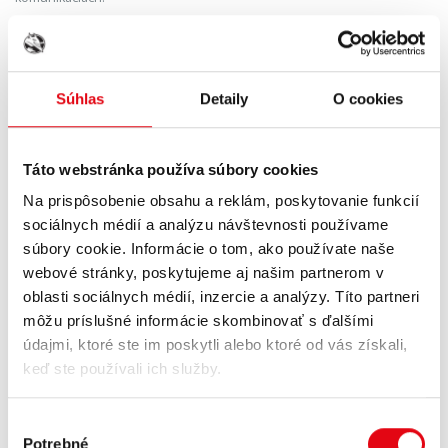
Zákazník sa môže kedykoľvek v každom marketingovo zameranom e-
maily odhlásiť zakliknutím „odhlásiť“. Zákazník má právo kedykoľvek
účinne namietať proti spracúvaniu osobných údajov na účely
Súhlas
Detaily
O cookies
priameho marketingu vrátane profilovania. Súhlas so spracovaním
osobných údajov udeľuje zákazník len na dobu trvania danej aktivity
zo strany predávajúceho, resp. do termínu spracovania odhlášky
zákazníka z odberu daných marketingových aktivít predávajúceho.
Táto webstránka používa súbory cookies
Na prispôsobenie obsahu a reklám, poskytovanie funkcií
sociálnych médií a analýzu návštevnosti používame
(7)
Pokiaľ predávajúci využijete marketingové aktivity, ako sú
súbory cookie. Informácie o tom, ako používate naše
sledovanie a vyhodnocovanie on-line či off-line aktivít svojich
webové stránky, poskytujeme aj našim partnerom v
zákazníkov na webových stránkach, spájanie týchto údajov o nich z
oblasti sociálnych médií, inzercie a analýzy. Títo partneri
rôznych zdrojov (napr. zo sociálnych sietí) na lepšie cielenie reklamy
môžu príslušné informácie skombinovať s ďalšími
a na zasielanie personalizovaných e-mailov je potrebný súhlas
údajmi, ktoré ste im poskytli alebo ktoré od vás získali,
dotknutej osoby. V prípade, že zákazník udelil predávajúcemu súhlas
na realizáciu uvedených aktivít tak môže zákazník kedykoľvek súhlas
keď ste používali ich služby.
odvolať.
Výber
Potrebné
súhlasu