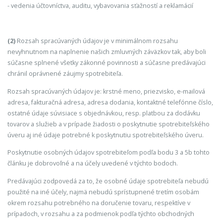
- vedenia účtovníctva, auditu, vybavovania sťažností a reklamácií
(2)
Rozsah spracúvaných údajov je v minimálnom rozsahu
nevyhnutnom na naplnenie našich zmluvných záväzkov tak, aby boli
súčasne splnené všetky zákonné povinnosti a súčasne predávajúci
chránil oprávnené záujmy spotrebiteľa.
Rozsah spracúvaných údajov je: krstné meno, priezvisko, e-mailová
adresa, fakturačná adresa, adresa dodania, kontaktné telefónne číslo,
ostatné údaje súvisiace s objednávkou, resp. platbou za dodávku
tovarov a služieb a v prípade žiadosti o poskytnutie spotrebiteľského
úveru aj iné údaje potrebné k poskytnutiu spotrebiteľského úveru.
Poskytnutie osobných údajov spotrebiteľom podľa bodu 3 a 5b tohto
článku je dobrovoľné a na účely uvedené v týchto bodoch.
Predávajúci zodpovedá za to, že osobné údaje spotrebiteľa nebudú
použité na iné účely, najmä nebudú sprístupnené tretím osobám
okrem rozsahu potrebného na doručenie tovaru, respektíve v
prípadoch, v rozsahu a za podmienok podľa týchto obchodných