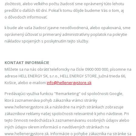
zložitosti, alebo veľkého počtu žiadostí sme oprávnený túto lehotu
predĺžiť o ďalších 60 dní. Pokiaľ k tomu dôjde budeme Vás o tom, aj
o dôvodoch informovať.
k bude ale vaša žiadosť zjavne neodôvodnená, alebo opakovaná, sme
oprávnený účtovať si primeraný administratívny poplatok na pokrytie
nákladov spojených s poskytnutím tejto služby.
KONTAKT INFORMÁCIE
Môžete sa na nás obrátiť telefonicky na čísle 0900 000 000, písomne na
adrese HELL ENERGY SK, s.r.o., HELL ENERGY STORE, Južná trieda 66,
Košice, alebo e-mailom
info@hellenergystore.sk
Predávajúci využíva funkciu "Remarketing" od spoločnosti Google,
ktorá zaznamenáva pohyb zákazníka vrámci stránky
www.hellenergystore.sk a následne na iných stránkach zobrazuje
zákazníkovi reklamy našej spoločnosti relevantné k jeho návšteve. Pri
tejto činnosti nedochádza k zaznamenávaniu osobných údajov alebo
iných údajov okrem informácií o navštívených stránkach na
www.hellenergystore.sk. Informácie o pohybe zákazníka na stránke sa