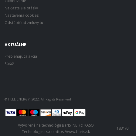
Zálohovanie
Najčastejšie otázky
Nastavenia cookies
Odstúpiť od zmluvy tu
AKTUÁLNE
Prebiehajúca akcia
Súťaž
© HELL ENERGY. 2022. All Rights Reserved
V
ytvorené na technológii BarIS .NET
(c) KASO
1831/0
Technologies s.r.o
https://www.baris.sk