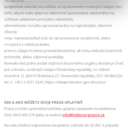
nezákonne.
kedykoľvek odvolať svoj súhlas so spracovaním osobných údajov, bez
toho, aby to malo vplyv na zákonnosť spracúvania založeného na
súhlase udelenom pred jeho odvolaním.
obmedzenie rozsahu spracovania iba na najnutnejšie zákonné
dôvody
resp. namietať pokiaľ zistí, že spracúvanie je nezákonné, alebo
v rozpore s vašimi právami.
prenos údajov k inému prevádzkovateľovi, ak tomu nebudú brániť iné
technické, alebo zákonné prekážky.
Rovnako tiež právo podať sťažnosť dozornému orgánu, ktorým je Úrad
pre ochranu osobných údajov Slovenskej republiky, so sídlom
Hraničná 12, 820 07 Bratislava 27, Slovenská republika, IČO: 36 064 220,
tel. č.: +421 2 3231 3220, https://dataprotection.gov.sk/uoou/
KDE A AKO MÔŽETE SVOJE PRÁVA UPLATNIŤ
Práva si môže spotrebiteľ môžete uplatniť zavolaním na telefónne
číslo 0910 435 579 alebo e-mailom
info@hellenergystore.sk
Na vašu žiadosť odpovieme bezplatne v lehote do 30 dní. V prípade