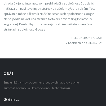
ukladajú v jeho internetovom prehliadači a spoločnosť Google ich
načítava pri návšteve iných stránok za účelom výberu reklám. Toto
správanie môže zákazník zrušiť na stránkach spoločnosti Google
alebo podľa návodu na stránke Network Advertising Initiative (v
angličtine). Predvoľby zobrazovaných reklám môžete zmeniť na
stránkach spoločnosti Google.
HELL ENERGY SK, s.r.o.
V Košiciach dňa 01.03.2021
O NÁS
Sme unikátnym výrobcom energetických nápojov s plne
automatizovanou a ultramodernou technológiou.
čítaj viac...