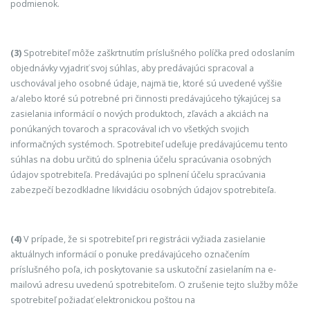
podmienok.
(3)
Spotrebiteľ môže zaškrtnutím príslušného políčka pred odoslaním
objednávky vyjadriť svoj súhlas, aby predávajúci spracoval a
uschovával jeho osobné údaje, najmä tie, ktoré sú uvedené vyššie
a/alebo ktoré sú potrebné pri činnosti predávajúceho týkajúcej sa
zasielania informácií o nových produktoch, zľavách a akciách na
ponúkaných tovaroch a spracovával ich vo všetkých svojich
informačných systémoch. Spotrebiteľ udeľuje predávajúcemu tento
súhlas na dobu určitú do splnenia účelu spracúvania osobných
údajov spotrebiteľa. Predávajúci po splnení účelu spracúvania
zabezpečí bezodkladne likvidáciu osobných údajov spotrebiteľa.
(4)
V prípade, že si spotrebiteľ pri registrácii vyžiada zasielanie
aktuálnych informácií o ponuke predávajúceho označením
príslušného poľa, ich poskytovanie sa uskutoční zasielaním na e-
mailovú adresu uvedenú spotrebiteľom. O zrušenie tejto služby môže
spotrebiteľ požiadať elektronickou poštou na