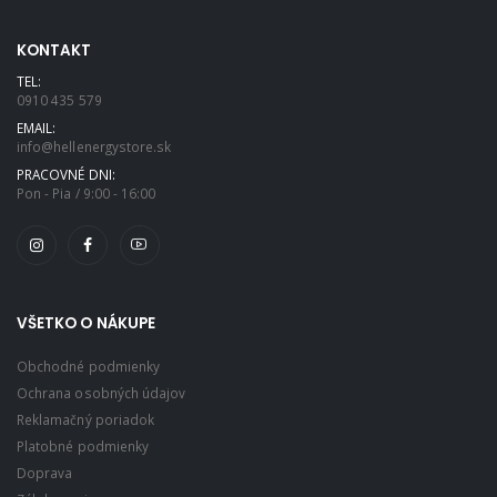
KONTAKT
TEL:
0910 435 579
EMAIL:
info@hellenergystore.sk
PRACOVNÉ DNI:
Pon - Pia / 9:00 - 16:00
VŠETKO O NÁKUPE
Obchodné podmienky
Ochrana osobných údajov
Reklamačný poriadok
Platobné podmienky
Doprava