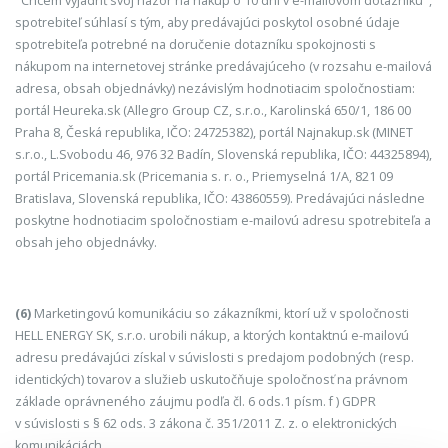
"Chcem vyjadriť svoj názor na nákup o 10 dní v e-mailovom dotazníku",
spotrebiteľ súhlasí s tým, aby predávajúci poskytol osobné údaje
spotrebiteľa potrebné na doručenie dotazníku spokojnosti s
nákupom na internetovej stránke predávajúceho (v rozsahu e-mailová
adresa, obsah objednávky) nezávislým hodnotiacim spoločnostiam:
portál Heureka.sk (Allegro Group CZ, s.r.o., Karolinská 650/1, 186 00
Praha 8, Česká republika, IČO: 24725382), portál Najnakup.sk (MINET
s.r.o., L.Svobodu 46, 976 32 Badín, Slovenská republika, IČO: 44325894),
portál Pricemania.sk (Pricemania s. r. o., Priemyselná 1/A, 821 09
Bratislava, Slovenská republika, IČO: 43860559). Predávajúci následne
poskytne hodnotiacim spoločnostiam e-mailovú adresu spotrebiteľa a
obsah jeho objednávky.
(6)
Marketingovú komunikáciu so zákazníkmi, ktorí už v spoločnosti
HELL ENERGY SK, s.r.o. urobili nákup, a ktorých kontaktnú e-mailovú
adresu predávajúci získal v súvislosti s predajom podobných (resp.
identických) tovarov a služieb uskutočňuje spoločnosť na právnom
základe oprávneného záujmu podľa čl. 6 ods.1 písm. f ) GDPR
v súvislosti s § 62 ods. 3 zákona č. 351/2011 Z. z. o elektronických
komunikáciách.