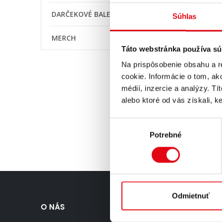
DARČEKOVÉ BALENIA
Súhlas
MERCH
Táto webstránka používa sú
Na prispôsobenie obsahu a r
cookie. Informácie o tom, ak
médií, inzercie a analýzy. Tí
Fľaše
alebo ktoré od vás získali, ke
HELL hlin
13,99 €
Výber
Potrebné
súhlasu
Odmietnuť
O NÁS
KONTAK