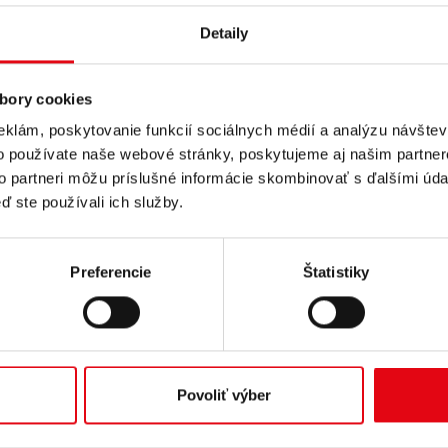
Detaily
bory cookies
eklám, poskytovanie funkcií sociálnych médií a analýzu návšte
o používate naše webové stránky, poskytujeme aj našim partner
to partneri môžu príslušné informácie skombinovať s ďalšími údaj
ď ste používali ich služby.
íková fľaša
Preferencie
Štatistiky
Strana 1 z 1
Povoliť výber
T
VŠETKO O NÁKUPE