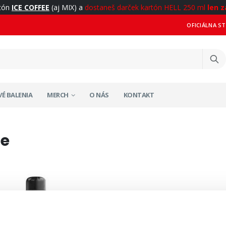
rtón
ICE COFFEE
(aj MIX) a
dostaneš darček kartón HELL 250 ml
len z
OFICIÁLNA S
É BALENIA
MERCH
O NÁS
KONTAKT
še