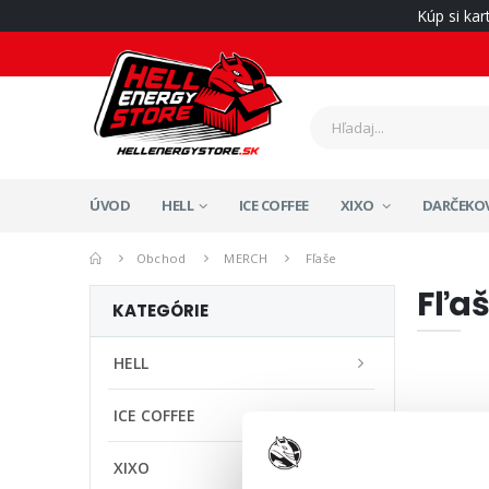
Kúp si ka
ÚVOD
HELL
ICE COFFEE
XIXO
DARČEKOV
Obchod
MERCH
Fľaše
Fľa
KATEGÓRIE
HELL
ICE COFFEE
XIXO