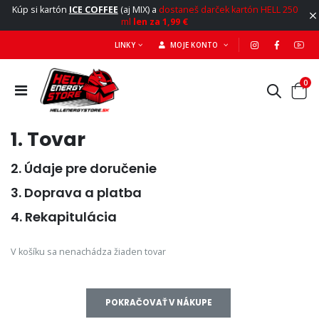
Kúp si kartón
ICE COFFEE
(aj MIX) a
dostaneš darček kartón HELL 250
ml
len za 1,99 €
LINKY
MOJE KONTO
0
1. Tovar
2. Údaje pre doručenie
3. Doprava a platba
4. Rekapitulácia
V košíku sa nenachádza žiaden tovar