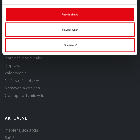
Povoliť všetko
VŠETKO O NÁKUPE
Povoliť výber
Obchodné podmienky
Ochrana osobných údajov
Odmietnuť
Reklamačný poriadok
Platobné podmienky
Doprava
Zálohovanie
Najčastejšie otázky
Nastavenia cookies
Odstúpiť od zmluvy tu
AKTUÁLNE
Prebiehajúca akcia
Súťaž