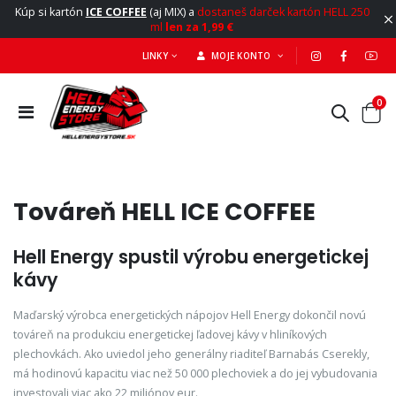
Kúp si kartón
ICE COFFEE
(aj MIX) a
dostaneš darček kartón HELL 250
ml
len za 1,99 €
LINKY
MOJE KONTO
0
Továreň HELL ICE COFFEE
Hell Energy spustil výrobu energetickej
kávy
Maďarský výrobca energetických nápojov Hell Energy dokončil novú
továreň na produkciu energetickej ľadovej kávy v hliníkových
plechovkách. Ako uviedol jeho generálny riaditeľ Barnabás Cserekly,
má hodinovú kapacitu viac než 50 000 plechoviek a do jej vybudovania
investovali viac ako 22 miliónov eur.