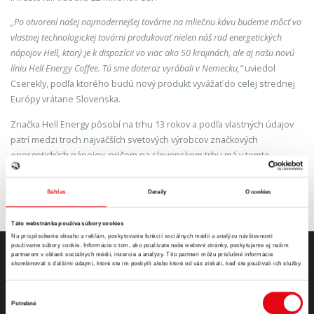
„Po otvorení našej najmodernejšej továrne na mliečnu kávu budeme môcť vo
vlastnej technologickej továrni produkovať nielen náš rad energetických
nápojov Hell, ktorý je k dispozícii vo viac ako 50 krajinách, ale aj našu novú
líniu Hell Energy Coffee. Tú sme doteraz vyrábali v Nemecku,“
uviedol
Cserekly, podľa ktorého budú nový produkt vyvážať do celej strednej
Európy vrátane Slovenska.
Značka Hell Energy pôsobí na trhu 13 rokov a podľa vlastných údajov
patrí medzi troch najväčších svetových výrobcov značkových
energetických nápojov, pričom na slovenskom trhu má v tomto
segmente podiel 23,6 percenta. Jej jediný výrobný závod sa nachádza
neďaleko slovenských hraníc, v maďarskej obci Szikszó pri Miškovci.
Súhlas
Detaily
O cookies
Táto webstránka používa súbory cookies
Na prispôsobenie obsahu a reklám, poskytovanie funkcií sociálnych médií a analýzu návštevnosti
používame súbory cookie. Informácie o tom, ako používate naše webové stránky, poskytujeme aj našim
partnerom v oblasti sociálnych médií, inzercie a analýzy. Títo partneri môžu príslušné informácie
skombinovať s ďalšími údajmi, ktoré ste im poskytli alebo ktoré od vás získali, keď ste používali ich služby.
O NÁS
Výber
Sme unikátnym výrobcom energetických nápojov s plne
Potrebné
súhlasu