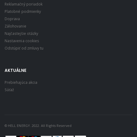
Reklamačný poriadok
Platobné podmienky
Doprava
Zálohovanie
Najčastejšie otázky
Nastavenia cookies
Odstúpiť od zmluvy tu
AKTUÁLNE
Prebiehajúca akcia
Súťaž
© HELL ENERGY. 2022. All Rights Reserved