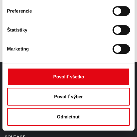
Preferencie
Štatistiky
Marketing
Povoliť všetko
O NÁS
Sme unikátnym výrobcom energetických nápojov s plne
Povoliť výber
automatizovanou a ultramodernou technológiou.
čítaj viac...
Odmietnuť