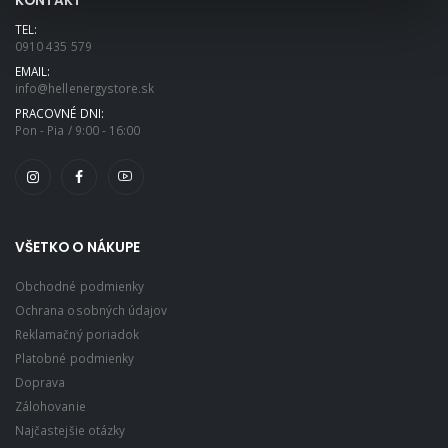
KONTAKT
TEL:
0910 435 579
EMAIL:
info@hellenergystore.sk
PRACOVNÉ DNI:
Pon - Pia / 9:00 - 16:00
VŠETKO O NÁKUPE
Obchodné podmienky
Ochrana osobných údajov
Reklamačný poriadok
Platobné podmienky
Doprava
Zálohovanie
Najčastejšie otázky