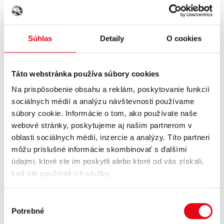
Súhlas
Detaily
O cookies
NAJPREDÁVANEJŠIE
Táto webstránka používa súbory cookies
Na prispôsobenie obsahu a reklám, poskytovanie funkcií
TOP
TOP
sociálnych médií a analýzu návštevnosti používame
súbory cookie. Informácie o tom, ako používate naše
webové stránky, poskytujeme aj našim partnerom v
oblasti sociálnych médií, inzercie a analýzy. Títo partneri
môžu príslušné informácie skombinovať s ďalšími
údajmi, ktoré ste im poskytli alebo ktoré od vás získali,
keď ste používali ich služby.
Výber
HELL 250ml
HELL 500ml
HELL 250ml CLASSIC
HELL CLASSIC 500ml
Potrebné
súhlasu
0,89 €
1,19 €