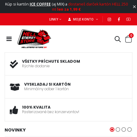
Kúp si kartón
ICE COFFEE
(aj MIX) a
dostaneš darček kartón HELL 250
ml
len za 1,99 €
LINKY
MOJE KONTO
0
VŠETKY PRÍCHUTE SKLADOM
Rýchle dodanie
VYSKLADAJ SI KARTÓN
Minimálny odber 1 kartón
100% KVALITA
Pasterizované bez konzervantov!
NOVINKY
UALITYPACK