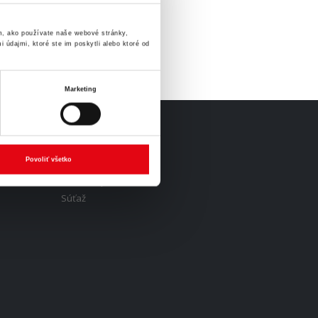
m, ako používate naše webové stránky,
 údajmi, ktoré ste im poskytli alebo ktoré od
Marketing
AKTUÁLNE
Povoliť všetko
Prebiehajúca akcia
Súťaž