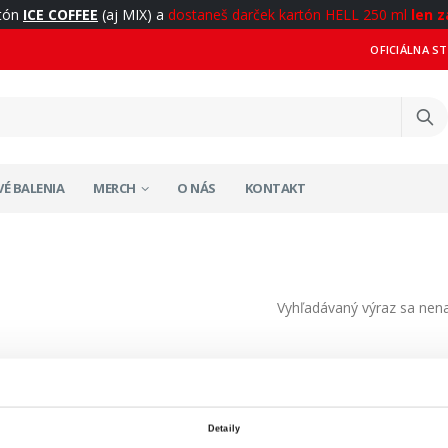
rtón
ICE COFFEE
(aj MIX) a
dostaneš darček kartón HELL 250 ml
len z
OFICIÁLNA S
É BALENIA
MERCH
O NÁS
KONTAKT
Vyhľadávaný výraz sa nena
Detaily