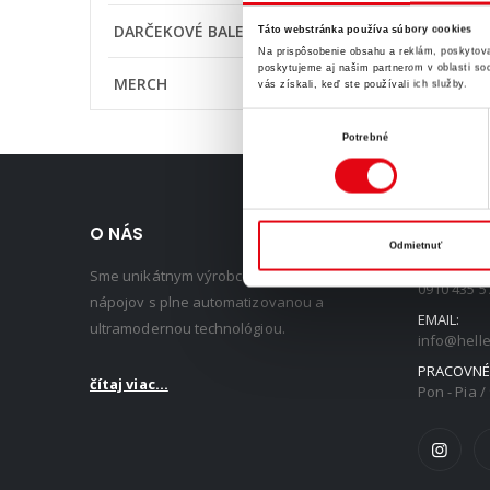
DARČEKOVÉ BALENIA
Táto webstránka používa súbory cookies
Na prispôsobenie obsahu a reklám, poskytova
poskytujeme aj našim partnerom v oblasti soci
MERCH
vás získali, keď ste používali ich služby.
Výber
Potrebné
súhlasu
O NÁS
KONTAK
Odmietnuť
TEL:
Sme unikátnym výrobcom energetických
0910 435 5
nápojov s plne automatizovanou a
EMAIL:
ultramodernou technológiou.
info@helle
PRACOVNÉ 
čítaj viac...
Pon - Pia / 