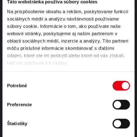
Táto webstránka používa súbory cookies
Sme unikátnym výrobcom energetických nápojov s plne
Na prispôsobenie obsahu a reklám, poskytovanie funkcií
automatizovanou a ultramodernou technológiou.
sociálnych médií a analýzu návštevnosti používame
súbory cookie. Informácie o tom, ako používate naše
čítaj viac...
webové stránky, poskytujeme aj našim partnerom v
oblasti sociálnych médií, inzercie a analýzy. Títo partneri
môžu príslušné informácie skombinovať s ďalšími
KONTAKT
údajmi, ktoré ste im poskytli alebo ktoré od vás získali,
TEL:
keď ste používali ich služby.
0910 435 579
EMAIL:
info@hellenergystore.sk
Výber
PRACOVNÉ DNI:
Potrebné
súhlasu
Pon - Pia / 9:00 - 16:00
Preferencie
Štatistiky
VŠETKO O NÁKUPE