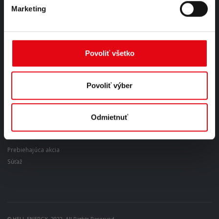
Obchodné podmienky
Marketing
Ochrana osobných údajov
Reklamačný poriadok
Platobné podmienky
Doprava
Povoliť všetko
Zálohovanie
Najčastejšie otázky
Nastavenia cookies
Povoliť výber
Odstúpiť od zmluvy tu
Odmietnuť
AKTUÁLNE
Prebiehajúca akcia
Súťaž
© HELL ENERGY. 2022. All Rights Reserved