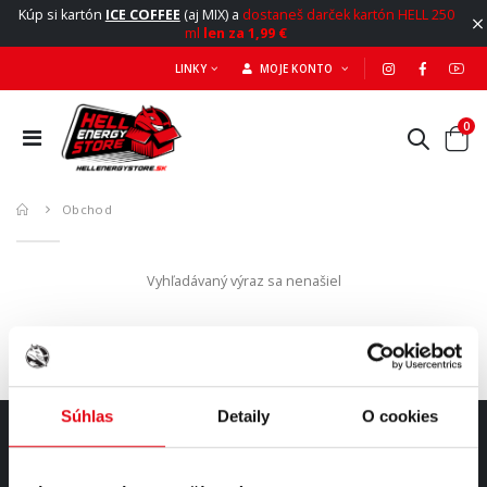
Kúp si kartón
ICE COFFEE
(aj MIX) a
dostaneš darček kartón HELL 250
ml
len za 1,99 €
LINKY
MOJE KONTO
0
Obchod
Vyhľadávaný výraz sa nenašiel
Súhlas
Detaily
O cookies
O NÁS