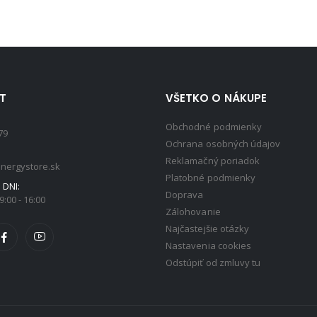
T
VŠETKO O NÁKUPE
Obchodné podmienky
79
Ochrana osobných údajov
Reklamačný poriadok
nergystore.sk
Platobné podmienky
DNI:
Doprava
9:00 - 16:00
Zálohovanie
Najčastejšie otázky
Nastavenia cookies
Odstúpiť od zmluvy tu