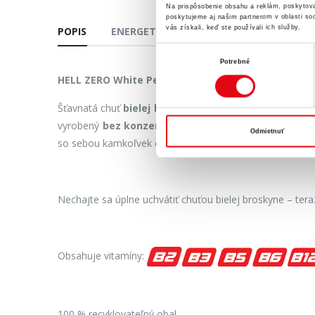
Na prispôsobenie obsahu a reklám, poskytova
poskytujeme aj našim partnerom v oblasti soci
vás získali, keď ste používali ich služby.
POPIS
ENERGETICKÁ TABUĽKA
ZLOŽENIE
Výber
Potrebné
súhlasu
HELL ZERO White Peach
vás láka svojou magickou chuť
Šťavnatá chuť
bielej broskyne
vytvára dokonalú harmó
vyrobený
bez konzervačných látok, s 5 druhmi vit
Odmietnuť
so sebou kamkoľvek chcete, bez straty kvality.
Nechajte sa úplne uchvátiť chuťou bielej broskyne – te
Obsahuje vitamíny:
100 % recyklovateľný obal