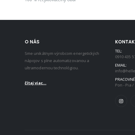
O NÁS
KONTAK
TEL:
Sme unikátnym výrobcom energetických
0910 435 5
nápojov s plne automatizovanou a
EMAIL:
ultramodernou technológiou.
info@helle
PRACOVNÉ 
čítaj viac...
Pon - Pia / 