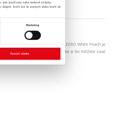
m, ako používate naše webové stránky,
 údajmi, ktoré ste im poskytli alebo ktoré od
Marketing
ez kompromisov. Ako vždy, aj HELL ZERO White Peach je
ecyklovateľnej hliníkovej plechovke si ho môžete vziať
Povoliť všetko