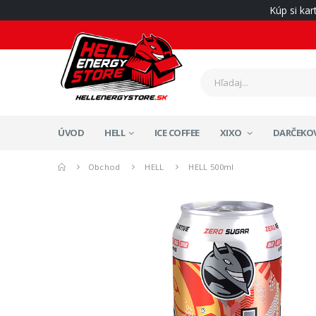
Kúp si ka
ÚVOD
HELL
ICE COFFEE
XIXO
DARČEKOV
Obchod
HELL
HELL 500ml