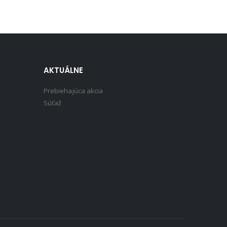
AKTUÁLNE
Prebiehajúca akcia
Súťaž