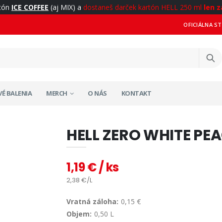
rtón
ICE COFFEE
(aj MIX) a
dostaneš darček kartón HELL 250 ml
len z
OFICIÁLNA S
É BALENIA
MERCH
O NÁS
KONTAKT
HELL ZERO WHITE PE
1,19 € / ks
2,38 €/L
Vratná záloha:
0,15 €
Objem:
0,50 L