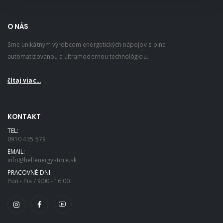
O NÁS
Sme unikátnym výrobcom energetických nápojov s plne
automatizovanou a ultramodernou technológiou.
čítaj viac...
KONTAKT
TEL:
0910 435 579
EMAIL:
info@hellenergystore.sk
PRACOVNÉ DNI:
Pon - Pia / 9:00 - 16:00