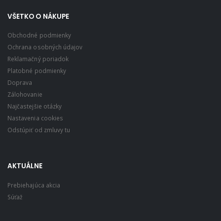
VŠETKO O NÁKUPE
Obchodné podmienky
Ochrana osobných údajov
Reklamačný poriadok
Platobné podmienky
Doprava
Zálohovanie
Najčastejšie otázky
Nastavenia cookies
Odstúpiť od zmluvy tu
AKTUÁLNE
Prebiehajúca akcia
Súťaž