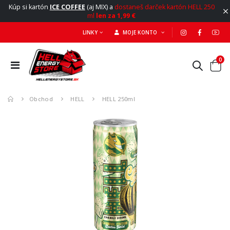
Kúp si kartón
ICE COFFEE
(aj MIX) a
dostaneš darček kartón HELL 250
ml
len za 1,99 €
LINKY
MOJE KONTO
0
Obchod
HELL
HELL 250ml