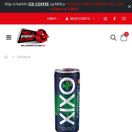
Kúp si kartón
ICE COFFEE
(aj MIX) a
dostaneš darček kartón HELL 250
ml
len za 1,99 €
LINKY
MOJE KONTO
0
Obchod