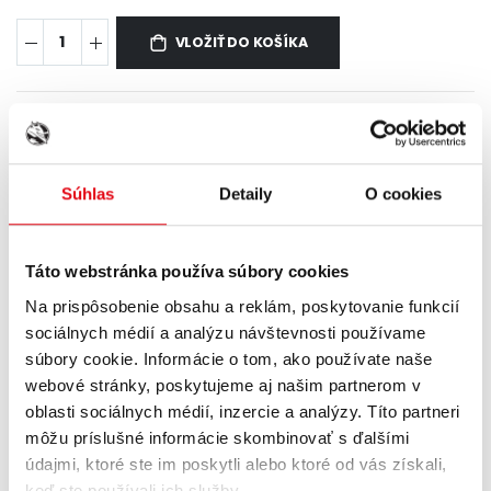
VLOŽIŤ DO KOŠÍKA
0,49 €
Zvýhodnená cena
za plechovku
pri odbere 24 ks (kartón) tejto príchute
Súhlas
Detaily
O cookies
VLOŽIŤ DO KOŠÍKA
Táto webstránka používa súbory cookies
Na prispôsobenie obsahu a reklám, poskytovanie funkcií
sociálnych médií a analýzu návštevnosti používame
súbory cookie. Informácie o tom, ako používate naše
webové stránky, poskytujeme aj našim partnerom v
POPIS
ENERGETICKÁ TABUĽKA
oblasti sociálnych médií, inzercie a analýzy. Títo partneri
môžu príslušné informácie skombinovať s ďalšími
údajmi, ktoré ste im poskytli alebo ktoré od vás získali,
XIXO TUTTI FRUITY
CACTUS
keď ste používali ich služby.