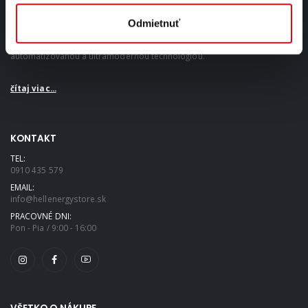
O NÁS
Odmietnuť
Sme unikátnym výrobcom energetických nápojov s plne
automatizovanou a ultramodernou technológiou.
čítaj viac...
KONTAKT
TEL:
0910 435 579
EMAIL:
info@hellenergystore.sk
PRACOVNÉ DNI:
Pon - Pia / 9:00 - 16:00