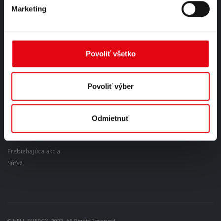
Obchodné podmienky
Marketing
Ochrana osobných údajov
Reklamačný poriadok
Platobné podmienky
Doprava
Povoliť všetko
Zálohovanie
Najčastejšie otázky
Nastavenia cookies
Povoliť výber
Odstúpiť od zmluvy tu
Odmietnuť
AKTUÁLNE
Prebiehajúca akcia
Súťaž
© HELL ENERGY. 2022. All Rights Reserved