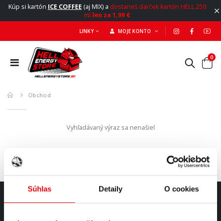
Kúp si kartón
ICE COFFEE
(aj MIX) a
dostaneš darček kartón HELL 250
ml
len za 1,99 €
LINKY
MOJE KONTO
0
Obchod
Vyhľadávaný výraz sa nenašiel
Súhlas
Detaily
O cookies
O NÁS