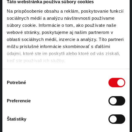
Táto webstránka používa súbory cookies
Sme unikátnym výrobcom energetických nápojov s plne
Na prispôsobenie obsahu a reklám, poskytovanie funkcií
automatizovanou a ultramodernou technológiou.
sociálnych médií a analýzu návštevnosti používame
súbory cookie. Informácie o tom, ako používate naše
čítaj viac...
webové stránky, poskytujeme aj našim partnerom v
oblasti sociálnych médií, inzercie a analýzy. Títo partneri
môžu príslušné informácie skombinovať s ďalšími
KONTAKT
údajmi, ktoré ste im poskytli alebo ktoré od vás získali,
TEL:
keď ste používali ich služby.
0910 435 579
EMAIL:
info@hellenergystore.sk
Výber
PRACOVNÉ DNI:
Potrebné
súhlasu
Pon - Pia / 9:00 - 16:00
Preferencie
Štatistiky
VŠETKO O NÁKUPE