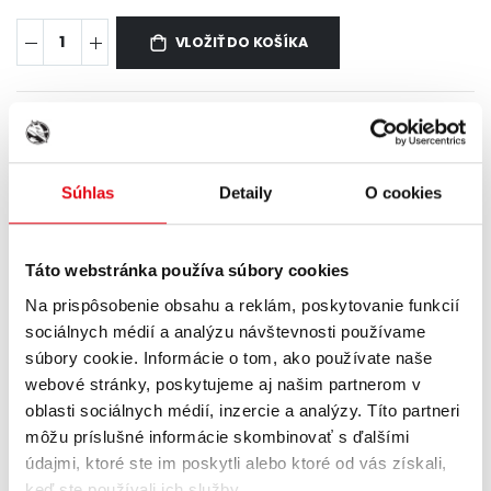
VLOŽIŤ DO KOŠÍKA
0,79 €
Zvýhodnená cena
za plechovku
pri odbere 24 ks (kartón) tejto príchute
Súhlas
Detaily
O cookies
VLOŽIŤ DO KOŠÍKA
Táto webstránka používa súbory cookies
Na prispôsobenie obsahu a reklám, poskytovanie funkcií
sociálnych médií a analýzu návštevnosti používame
súbory cookie. Informácie o tom, ako používate naše
webové stránky, poskytujeme aj našim partnerom v
POPIS
ENERGETICKÁ TABUĽKA
VITAMÍNY
oblasti sociálnych médií, inzercie a analýzy. Títo partneri
môžu príslušné informácie skombinovať s ďalšími
údajmi, ktoré ste im poskytli alebo ktoré od vás získali,
Letná chuť
HELL STRONG WATERMELON
s príchuťou vodného
keď ste používali ich služby.