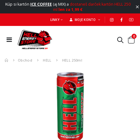
Kúp si kartón
ICE COFFEE
(aj MIX) a
dostaneš darček kartón HELL 250
ml
len za 1,99 €
LINKY
MOJE KONTO
0
Obchod
HELL
HELL 250ml