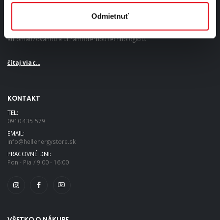
O NÁS
Odmietnuť
Sme unikátnym výrobcom energetických nápojov s plne
automatizovanou a ultramodernou technológiou.
čítaj viac...
KONTAKT
TEL:
0910 435 579
EMAIL:
info@hellenergystore.sk
PRACOVNÉ DNI:
Pon - Pia / 9:00 - 16:00
VŠETKO O NÁKUPE