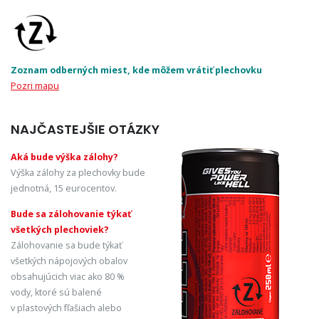
Zoznam odberných miest, kde môžem vrátiť plechovku
Pozri mapu
NAJČASTEJŠIE OTÁZKY
Aká bude výška zálohy?
Výška zálohy za plechovky bude
jednotná, 15 eurocentov.
Bude sa zálohovanie týkať
všetkých plechoviek?
Zálohovanie sa bude týkať
všetkých nápojových obalov
obsahujúcich viac ako 80 %
vody, ktoré sú balené
v plastových fľašiach alebo