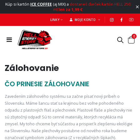
Kúp si kartón
ICE COFFEE
(aj MIX) a
dostaneš darček kartón HELL 250
ml
len za 1,99 €
LINKY
MOJE KONTO
0
Zálohovanie
ČO PRINESIE ZÁLOHOVANIE
Zavedením zálohového systému sa začne písať nový príbeh o
Slovensku. Máme šancu stať sa krajinou bez voľne pohodeného
odpadu z plastových fliaš a plechoviek. Plastové fľaše a plechovky nie
sú zbytočný odpad! Sú to cenné materiály, ktorých recyklácia má
zmysel. My toho chceme byť súčasťou a prispieť k zlepšeniu ekológie
na Slovensku. Naše plechovky postubne od nového roka budeme
označovať symbolom zálohovania (Z v recyklačných šípkach).