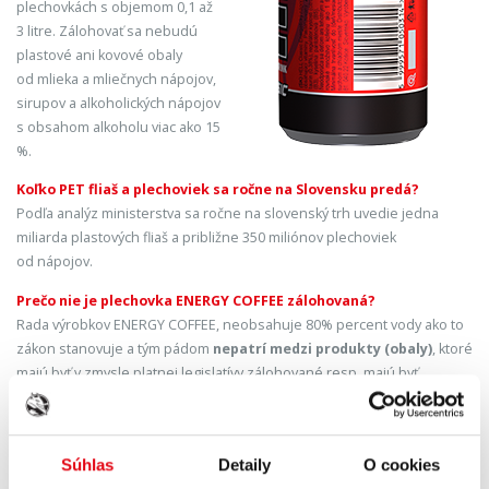
plechovkách s objemom 0,1 až
3 litre. Zálohovať sa nebudú
plastové ani kovové obaly
od mlieka a mliečnych nápojov,
sirupov a alkoholických nápojov
s obsahom alkoholu viac ako 15
%.
Koľko PET fliaš a plechoviek sa ročne na Slovensku predá?
Podľa analýz ministerstva sa ročne na slovenský trh uvedie jedna
miliarda plastových fliaš a približne 350 miliónov plechoviek
od nápojov.
Prečo nie je plechovka ENERGY COFFEE zálohovaná?
Rada výrobkov ENERGY COFFEE, neobsahuje 80% percent vody ako to
zákon stanovuje a tým pádom
nepatrí medzi produkty (obaly)
, ktoré
majú byť v zmysle platnej legislatívy zálohované resp. majú byť
označené symbolom „Z“. ENERGY COFFEE obsahujú 75% mlieka.
Budú sa zálohované obaly môcť vracať skrčené?
Zálohované obaly budú vratné na odberné miesto nestlačené, spolu
Súhlas
Detaily
O cookies
s vrchnákom. Je potrebné dbať, aby na nich ostal čitateľný čiarový kód.