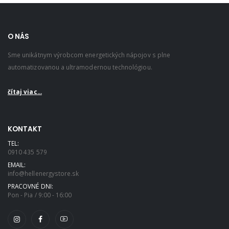
O NÁS
Sme unikátnym výrobcom energetických nápojov s plne
automatizovanou a ultramodernou technológiou.
čítaj viac...
KONTAKT
TEL:
0910 435 579
EMAIL:
info@hellenergystore.sk
PRACOVNÉ DNI:
Pon - Pia / 9:00 - 16:00