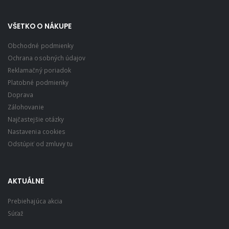
VŠETKO O NÁKUPE
Obchodné podmienky
Ochrana osobných údajov
Reklamačný poriadok
Platobné podmienky
Doprava
Zálohovanie
Najčastejšie otázky
Nastavenia cookies
Odstúpiť od zmluvy tu
AKTUÁLNE
Prebiehajúca akcia
Súťaž