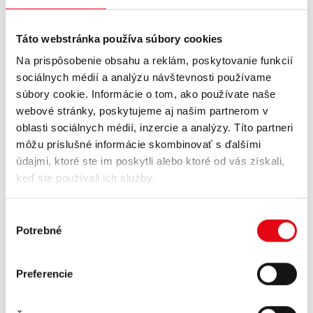
1,19 €
1,19 €
Zvýhodnená cena
0,99 €
pri odbere
Zvýhodnená cena
0,99 €
pri odbere
12 ks
12 ks
Táto webstránka používa súbory cookies
Na prispôsobenie obsahu a reklám, poskytovanie funkcií
sociálnych médií a analýzu návštevnosti používame
súbory cookie. Informácie o tom, ako používate naše
webové stránky, poskytujeme aj našim partnerom v
oblasti sociálnych médií, inzercie a analýzy. Títo partneri
môžu príslušné informácie skombinovať s ďalšími
údajmi, ktoré ste im poskytli alebo ktoré od vás získali,
keď ste používali ich služby.
HELL 500ml
HELL 500ml
Výber
HELL GREEN APPLE 500ml
HELL PEACH-LEMON 500ml
Potrebné
súhlasu
1,19 €
1,19 €
Zvýhodnená cena
0,99 €
pri odbere
Zvýhodnená cena
0,99 €
pri odbere
12 ks
12 ks
Preferencie
Strana 1 z 1