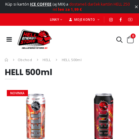
Kúp si kartón
ICE COFFEE
(aj MIX) a
dostaneš darček kartón HELL 250
ml
len za 1,99 €
LINKY
MOJE KONTO
0
Obchod
HELL
HELL 500ml
HELL 500ml
NOVINKA