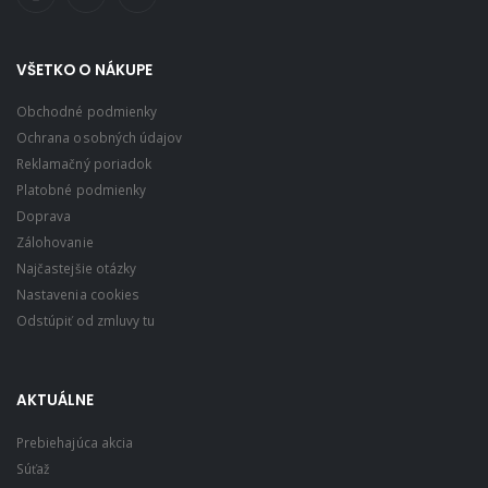
VŠETKO O NÁKUPE
Obchodné podmienky
Ochrana osobných údajov
Reklamačný poriadok
Platobné podmienky
Doprava
Zálohovanie
Najčastejšie otázky
Nastavenia cookies
Odstúpiť od zmluvy tu
AKTUÁLNE
Prebiehajúca akcia
Súťaž