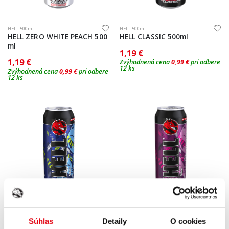
HELL 500ml
HELL 500ml
HELL ZERO WHITE PEACH 500
HELL CLASSIC 500ml
ml
1,19 €
1,19 €
Zvýhodnená cena
0,99 €
pri odbere
12 ks
Zvýhodnená cena
0,99 €
pri odbere
12 ks
HELL 500ml
HELL 500ml
HELL GOJI BERRY 500ml
HELL BLACK CHERRY 500ml
Súhlas
Detaily
O cookies