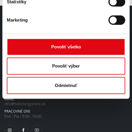
Štatistiky
Marketing
O NÁS
Sme unikátnym výrobcom energetických nápojov s plne
automatizovanou a ultramodernou technológiou.
Povoliť všetko
čítaj viac...
Povoliť výber
KONTAKT
Odmietnuť
TEL:
0910 435 579
EMAIL:
info@hellenergystore.sk
PRACOVNÉ DNI:
Pon - Pia / 9:00 - 16:00