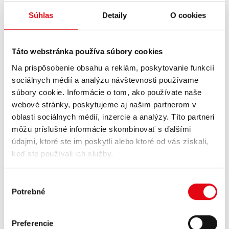
Súhlas
Detaily
O cookies
Táto webstránka používa súbory cookies
POPIS
ENERGETICKÁ TABUĽKA
ZLOŽENIE
Na prispôsobenie obsahu a reklám, poskytovanie funkcií
sociálnych médií a analýzu návštevnosti používame
súbory cookie. Informácie o tom, ako používate naše
ICE COFFEE Pistachio
250 ml je starostlivo vytvorená
limitovaná
webové stránky, poskytujeme aj našim partnerom v
edícia
pochúťky - kde sa hladká, zamatová chuť pistácií stretáva s
oblasti sociálnych médií, inzercie a analýzy. Títo partneri
výraznou chuťou ľadovej kávy.
môžu príslušné informácie skombinovať s ďalšími
Podáva sa chladené.
údajmi, ktoré ste im poskytli alebo ktoré od vás získali,
keď ste používali ich služby.
• S pravým kávovým extraktom
• Vysoký obsah kofeínu 40 mg/100 ml
•
Bez konzervačných látok (pasterizované)
Výber
•
Obsah mlieka 75 % (UHT)
Potrebné
súhlasu
• 100% recyklovateľný obal
Preferencie