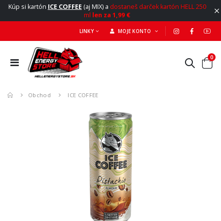
Kúp si kartón
ICE COFFEE
(aj MIX) a
dostaneš darček kartón HELL 250
ml
len za 1,99 €
LINKY
MOJE KONTO
0
Obchod
ICE COFFEE