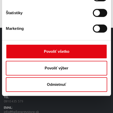
Štatistiky
Marketing
O NÁS
Povoliť všetko
Sme unikátnym výrobcom energetických nápojov s plne
automatizovanou a ultramodernou technológiou.
Povoliť výber
čítaj viac...
Odmietnuť
KONTAKT
TEL:
0910 435 579
EMAIL:
info@hellenergystore.sk