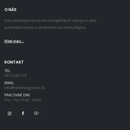
O NÁS
Sme unikátnym výrobcom energetických nápojov s plne
automatizovanou a ultramodernou technológiou.
čítaj viac...
KONTAKT
TEL:
0910 435 579
EMAIL:
info@hellenergystore.sk
PRACOVNÉ DNI:
Pon - Pia / 9:00 - 16:00