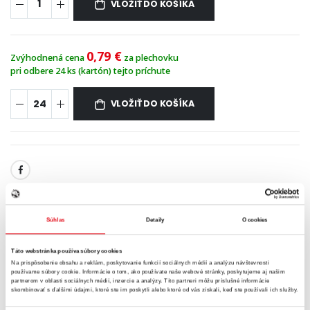
VLOŽIŤ DO KOŠÍKA
0,79 €
Zvýhodnená cena
za plechovku
pri odbere 24 ks (kartón) tejto príchute
VLOŽIŤ DO KOŠÍKA
Súhlas
Detaily
O cookies
POPIS
ENERGETICKÁ TABUĽKA
ZLOŽENIE
Táto webstránka používa súbory cookies
Na prispôsobenie obsahu a reklám, poskytovanie funkcií sociálnych médií a analýzu návštevnosti
HELL ZERO White Peach
vás láka svojou magickou chuťou bielej
používame súbory cookie. Informácie o tom, ako používate naše webové stránky, poskytujeme aj našim
partnerom v oblasti sociálnych médií, inzercie a analýzy. Títo partneri môžu príslušné informácie
broskyne!
skombinovať s ďalšími údajmi, ktoré ste im poskytli alebo ktoré od vás získali, keď ste používali ich služby.