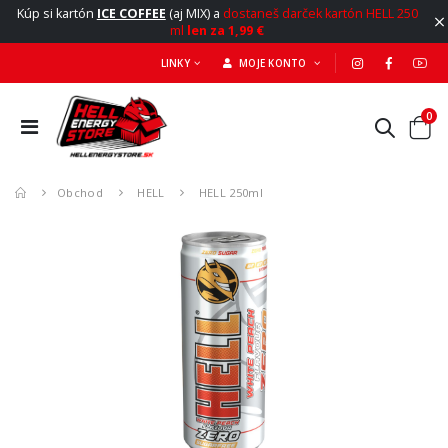
Kúp si kartón
ICE COFFEE
(aj MIX) a
dostaneš darček kartón HELL 250
ml
len za 1,99 €
LINKY
MOJE KONTO
0
Obchod
HELL
HELL 250ml