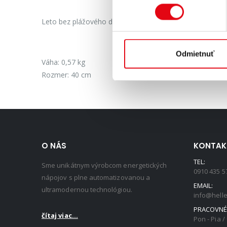
Leto bez plážového doplnku HELL nie je leto. Táto nafuk
Odmietnuť
Váha: 0,57 kg
Rozmer: 40 cm
O NÁS
KONTAK
TEL:
Sme unikátnym výrobcom energetických
0910 435 5
nápojov s plne automatizovanou a
EMAIL:
ultramodernou technológiou.
info@helle
PRACOVNÉ 
čítaj viac...
Pon - Pia / 