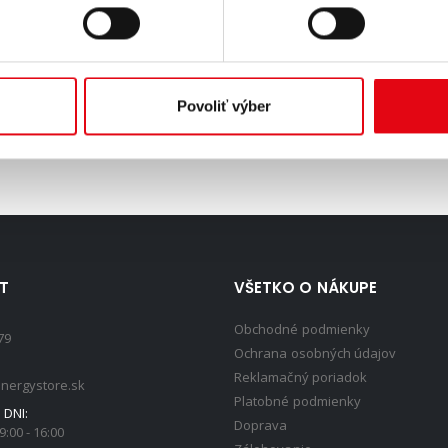
ovacia plážová lopta je ľahká a ľahko sa prenáša.
Povoliť výber
T
VŠETKO O NÁKUPE
Obchodné podmienky
79
Ochrana osobných údajov
Reklamačný poriadok
nergystore.sk
Platobné podmienky
DNI:
Doprava
9:00 - 16:00