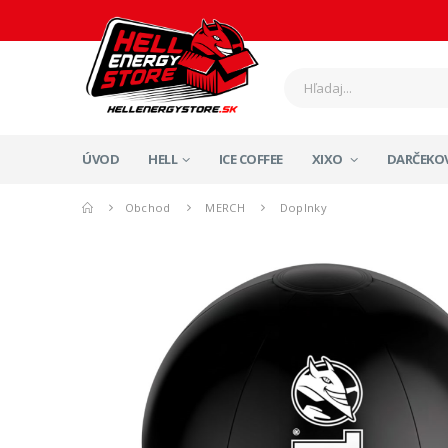
ÚVOD
HELL
ICE COFFEE
XIXO
DARČEKOV
Obchod
MERCH
Doplnky