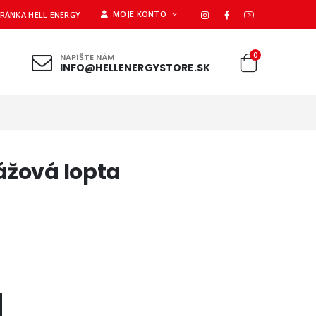
MOJE KONTO
TRÁNKA HELL ENERGY
0
NAPÍŠTE NÁM
INFO@HELLENERGYSTORE.SK
ážová lopta