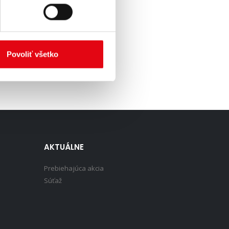
Povoliť všetko
AKTUÁLNE
Prebiehajúca akcia
Súťaž