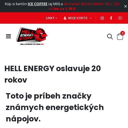
Kúp si kartón
ICE COFFEE
(aj MIX) a
dostaneš darček kartón HELL 250
ml
len za 1,99 €
LINKY
MOJE KONTO
0
HELL ENERGY oslavuje 20
rokov
Toto je príbeh značky
známych energetických
nápojov.