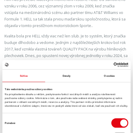
vzniku v roku 2006, cez významný zlom v roku 2009, keď značka
vstúpila na medzinárodnú scénu ako partner tímu AT&T Williams vo
Formule 1. HELL sa tak stala prvou maďarskou spoločnosťou, ktorá sa
objavila v tomto prestížnom motoristickom športe..
Kvalita bola pre HELL vždy viac než len sľub. Je to systém, ktorý značka
buduje dlhodobo a vedome. Jedným z najdôležitejších krokov bol rok
2017, keď vznikla vlastná továreň QUALITY PACK na výrobu hliníkových
plechoviek. Dnes, po spustení novej výrobnej jednotky v roku 2024, sa
výrobný komplex HELL v Szikszó rozprestiera na 83 hektároch a
dokáže ročne vyrobiť až 4 miliardy plechoviek a 6 miliárd hotových
produktov. Medzitým sa značka pevne etablovala aj vo svete – HELL je
Súhlas
Detaily
O cookies
dnes dostupný vo viac ako 60 krajinách.
Táto webstránka používa súbory cookies
Ani výber tváre výročného filmu nie je náhodný. Michele Morrone je
Na prispôsobenie obsahu a reklám, poskytovanie funkcií sociálnych médií a analýzu návštevnosti
dlhodobo súčasťou globálnej komunikácie HELL a jeho osobnosť
používame súbory cookie. Informácie o tom, ako používate naše webové stránky, poskytujeme aj našim
partnerom v oblasti sociálnych médií, inzercie a analýzy. Títo partneri môžu príslušné informácie
prirodzene zapadá do sveta značky, ktorá stojí na inováciách,
skombinovať s ďalšími údajmi, ktoré ste im poskytli alebo ktoré od vás získali, keď ste používali ich služby.
dynamike a prémiovej kvalite.
Výber
„
Najťažšou otázkou vo výročnom filme nie je, čo ukázať, ale čo ho robí
Potrebné
súhlasu
skutočným. Pre
HELL
bola odpoveď za 20 rokov jasná: sú to ľudia. Tí, ktorí