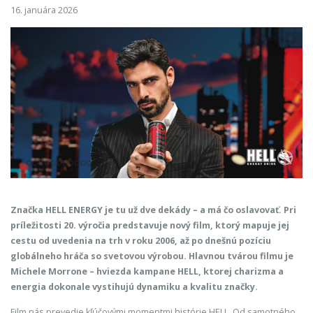
16. januára 2026
Značka HELL ENERGY je tu už dve dekády – a má čo oslavovať. Pri
príležitosti 20. výročia predstavuje nový film, ktorý mapuje jej
cestu od uvedenia na trh v roku 2006, až po dnešnú pozíciu
globálneho hráča so svetovou výrobou. Hlavnou tvárou filmu je
Michele Morrone – hviezda kampane HELL, ktorej charizma a
energia dokonale vystihujú dynamiku a kvalitu značky.
Film nás prevedie kľúčovými momentmi histórie HELL. Od samotného