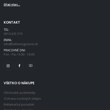
čítaj viac...
KONTAKT
TEL:
0910 435 579
EMAIL:
info@hellenergystore.sk
PRACOVNÉ DNI:
Pon - Pia / 9:00 - 16:00
VŠETKO O NÁKUPE
Obchodné podmienky
Ochrana osobných údajov
Reklamačný poriadok