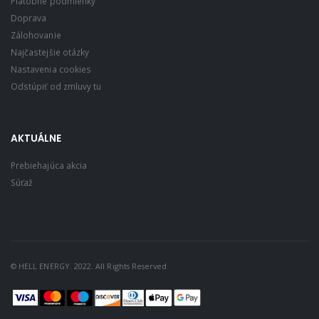
Platobné podmienky
Doprava
Zálohovanie
Najčastejšie otázky
Nastavenia cookies
Odstúpiť od zmluvy tu
AKTUÁLNE
Prebiehajúca akcia
Súťaž
© HELL ENERGY. 2022. All Rights Reserved